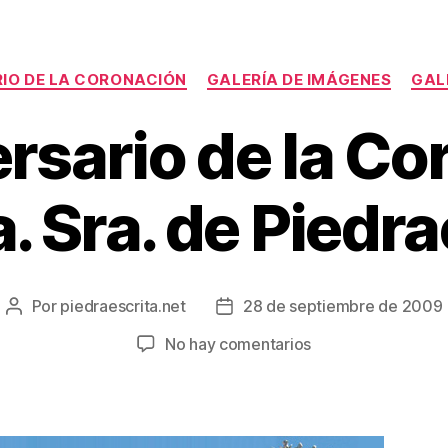
Categorías
RIO DE LA CORONACIÓN
GALERÍA DE IMÁGENES
GAL
rsario de la C
. Sra. de Piedr
Por
piedraescrita.net
28 de septiembre de 2009
Autor
Fecha
de
de
en
No hay comentarios
la
la
54
entrada
entrada
aniversario
de
la