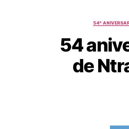
54º ANIVERSA
54 anive
de Ntra