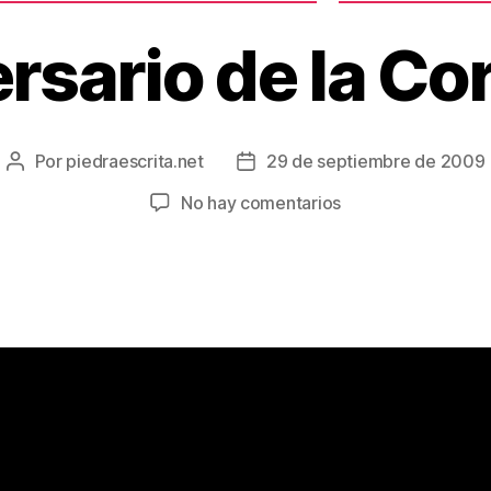
rsario de la C
Por
piedraescrita.net
29 de septiembre de 2009
Autor
Fecha
de
de
en
No hay comentarios
la
la
54
entrada
entrada
aniversario
de
la
Coronación