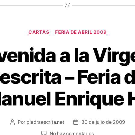
Categorías
CARTAS
FERIA DE ABRIL 2009
venida a la Virg
escrita – Feria d
anuel Enrique 
Por
piedraescrita.net
30 de julio de 2009
Autor
Fecha
de
de
en
No hay comentarios