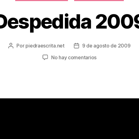
Despedida 200
Por
piedraescrita.net
9 de agosto de 2009
Autor
Fecha
de
de
en
No hay comentarios
la
la
Despedida
entrada
entrada
2009