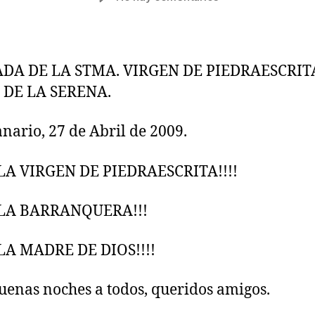
la
la
Bienvenida
entrada
entrada
a
la
Virgen
DA DE LA STMA. VIRGEN DE PIEDRAESCRIT
de
 DE LA SERENA.
Piedraescrita
–
ario, 27 de Abril de 2009.
Feria
de
Abril
 LA VIRGEN DE PIEDRAESCRITA!!!!
2009
(Manuel
 LA BARRANQUERA!!!
Enrique
Hernanz)
 LA MADRE DE DIOS!!!!
enas noches a todos, queridos amigos.