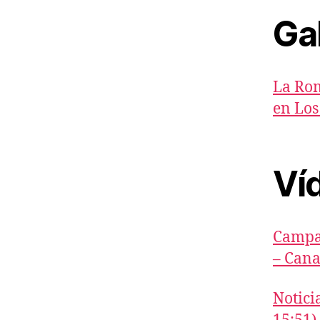
Ga
La Rom
en Los
Ví
Campan
– Cana
Notici