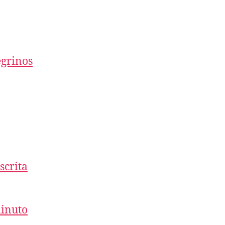
egrinos
scrita
minuto