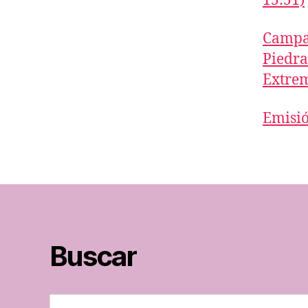
15:51)
Campan
Piedra
Extre
Emisió
Buscar
Buscar: