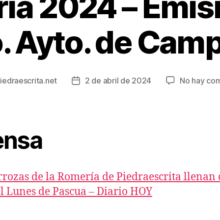
ía 2024 – Emisi
 Ayto. de Cam
iedraescrita.net
2 de abril de 2024
No hay com
Fecha
de
la
entrada
ensa
rrozas de la Romería de Piedraescrita llenan 
el Lunes de Pascua – Diario HOY