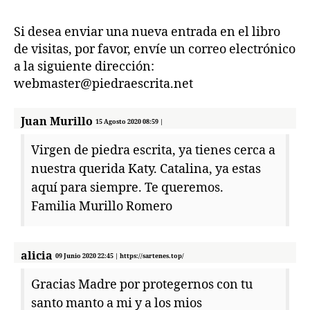
entrada
entrada
de
visitas
Si desea enviar una nueva entrada en el libro
de visitas, por favor, envíe un correo electrónico
a la siguiente dirección:
webmaster@piedraescrita.net
Juan Murillo
15 Agosto 2020 08:59 |
Virgen de piedra escrita, ya tienes cerca a
nuestra querida Katy. Catalina, ya estas
aquí para siempre. Te queremos.
Familia Murillo Romero
alicia
09 Junio 2020 22:45 | https://sartenes.top/
Gracias Madre por protegernos con tu
santo manto a mi y a los mios