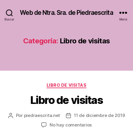
Web de Ntra. Sra. de Piedraescrita
Buscar
Menú
Categoría:
Libro de visitas
Categorías
LIBRO DE VISITAS
Libro de visitas
Por
piedraescrita.net
11 de diciembre de 2019
Autor
Fecha
de
de
en
No hay comentarios
la
la
Libro