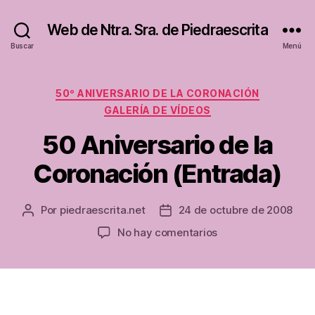
Web de Ntra. Sra. de Piedraescrita
Buscar
Menú
Categorías
50º ANIVERSARIO DE LA CORONACIÓN
GALERÍA DE VÍDEOS
50 Aniversario de la
Coronación (Entrada)
Por
piedraescrita.net
24 de octubre de 2008
Autor
Fecha
de
de
en
No hay comentarios
la
la
50
entrada
entrada
Aniversario
de
la
Coronación