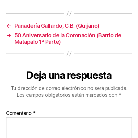
X
FACEBOOK
EMAIL
WHATSAPP
TELEG
(TWITTER)
←
Panadería Gallardo, C.B. (Quijano)
→
50 Aniversario de la Coronación (Barrio de
Matapalo 1ª Parte)
Deja una respuesta
Tu dirección de correo electrónico no será publicada.
Los campos obligatorios están marcados con
*
Comentario
*