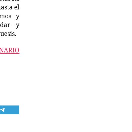
asta el
rmos y
rdar y
uesis.
NARIO
COMPARTIR
EN
TELEGRAM