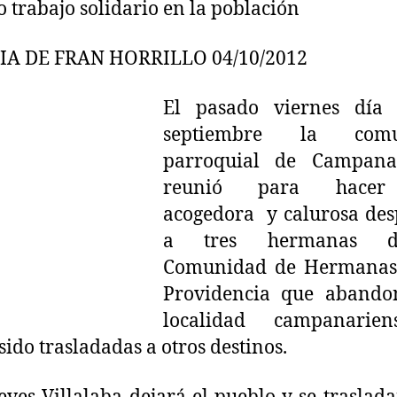
o trabajo solidario en la población
sor
Nieves,
sor
IA DE FRAN HORRILLO 04/10/2012
Milagros
y
El pasado viernes día
sor
septiembre la comu
Antonia
parroquial de Campana
reunió para hace
acogedora y calurosa des
a tres hermanas 
Comunidad de Hermanas
Providencia que abando
localidad campanarie
sido trasladadas a otros destinos.