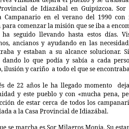
eves Villalaba dejará el pueblo y se traslada
rovincial de Idiazábal en Guipúzcoa. Sor
 a Campanario en el verano del 1990 con
n para comenzar la misión que se iba a enc
ha seguido llevando hasta estos días. Vi
mos, ancianos y ayudando en las necesidad
raba y estaban a su alcance solucionar. 
o dando lo que podía y sabía a cada perso
, ilusión y cariño a todo el que se encontraba
és de 22 años le ha llegado momento deja
idad y este pueblo y con «mucha pena, pe
acción de estar cerca de todos los campanar
slada a la Casa Provincial de Idiazábal.
ue se marcha es Sor Milagros Monja. Su esta