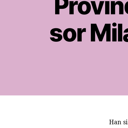
Provin
sor Mil
Han si