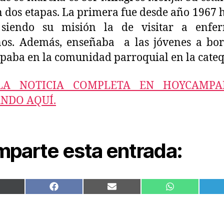
n dos etapas. La primera fue desde año 1967 h
 siendo su misión la de visitar a enfe
nos. Además, enseñaba a las jóvenes a bo
ipaba en la comunidad parroquial en la cateq
LA NOTICIA COMPLETA EN HOYCAMPA
NDO AQUÍ.
parte esta entrada:
COMPARTIR
COMPARTIR
COMPARTIR
COMPARTIR
EN
EN
EN
EN
X
FACEBOOK
EMAIL
WHATSAPP
(TWITTER)