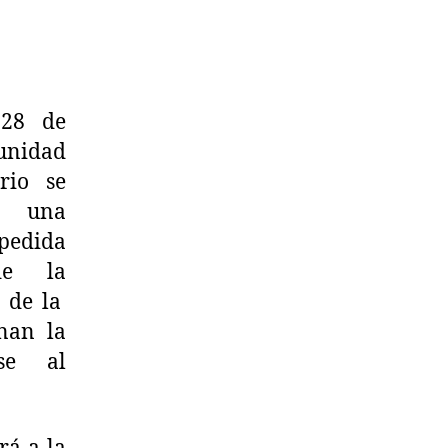
 28 de
nidad
rio se
r una
pedida
de la
 de la
nan la
nse al