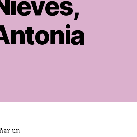
Nieves,
 Antonia
eñar un