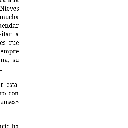
rá a la
 Nieves
 mucha
omendar
sitar a
es que
Siempre
na, su
.
r esta
ro con
ienses»
ncia ha