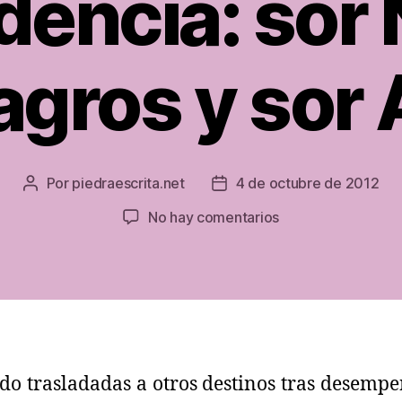
dencia: sor 
agros y sor
Por
piedraescrita.net
4 de octubre de 2012
Autor
Fecha
de
de
en
No hay comentarios
la
la
Campanario
entrada
entrada
despide
a
tres
Hermanas
de
la
do trasladadas a otros destinos tras desemp
Provindencia: