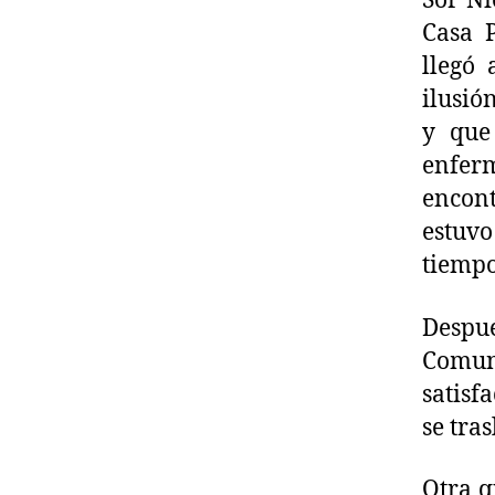
Sor Ni
Casa P
llegó
ilusió
y que 
enfer
encont
estuv
tiempo
Despu
Comun
satisf
se tra
Otra q