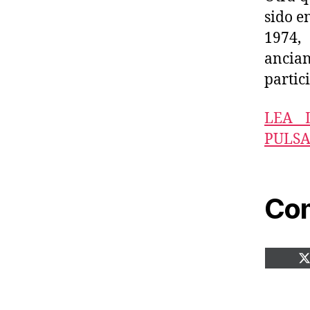
sido e
1974,
ancia
partic
LEA 
PULSA
Com