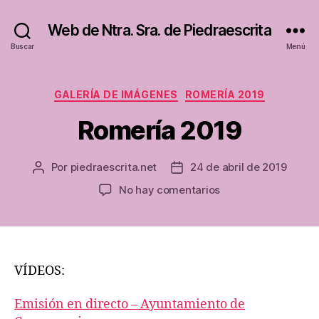
Web de Ntra. Sra. de Piedraescrita
Buscar
Menú
Categorías
GALERÍA DE IMÁGENES
ROMERÍA 2019
Romería 2019
Por
piedraescrita.net
24 de abril de 2019
Autor
Fecha
de
de
en
No hay comentarios
la
la
Romería
entrada
entrada
2019
VÍDEOS:
Emisión en directo – Ayuntamiento de