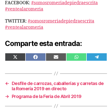
FACEBOOK:
#somosromeriadepiedraescrita
#ventealaromeria
TWITTER:
#somosromeriadepiedraescrita
#ventealaromeria
Comparte esta entrada:
COMPARTIR
COMPARTIR
COMPARTIR
COMPARTIR
COMPA
EN
EN
EN
EN
EN
X
FACEBOOK
EMAIL
WHATSAPP
TELEG
(TWITTER)
←
Desfile de carrozas, caballerías y carretas de
la Romería 2019 en directo
→
Programa de la Feria de Abril 2019