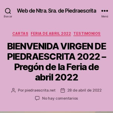
Web de Ntra. Sra. de Piedraescrita
Buscar
Menú
Categorías
CARTAS
FERIA DE ABRIL 2022
TESTIMONIOS
BIENVENIDA VIRGEN DE
PIEDRAESCRITA 2022 –
Pregón de la Feria de
abril 2022
Por
piedraescrita.net
28 de abril de 2022
Autor
Fecha
de
de
en
No hay comentarios
la
la
BIENVENIDA
entrada
entrada
VIRGEN