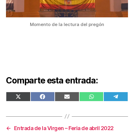
Momento de la lectura del pregón
Comparte esta entrada:
COMPARTIR
COMPARTIR
COMPARTIR
COMPARTIR
COMPA
EN
EN
EN
EN
EN
X
FACEBOOK
EMAIL
WHATSAPP
TELEG
(TWITTER)
←
Entrada de la Virgen – Feria de abril 2022