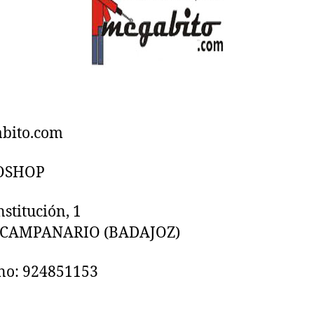
OSHOP
nstitución, 1
CAMPANARIO
(BADAJOZ)
no: 924851153