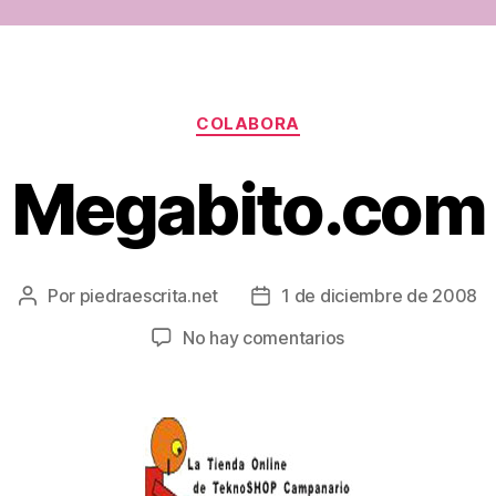
Categorías
COLABORA
Megabito.com
Por
piedraescrita.net
1 de diciembre de 2008
Autor
Fecha
de
de
en
No hay comentarios
la
la
Megabito.com
entrada
entrada