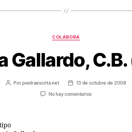
Categorías
COLABORA
 Gallardo, C.B.
Por
piedraescrita.net
13 de octubre de 2008
Autor
Fecha
de
de
en
No hay comentarios
la
la
Panadería
entrada
entrada
Gallardo,
C.B.
(Quijano)