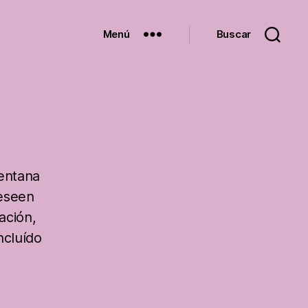
Menú
Buscar
entana
deseen
ación,
ncluído