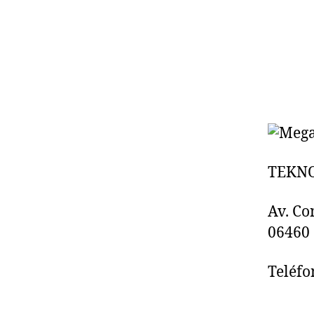
TEKN
Av. Co
06460
Teléfo