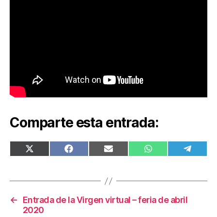
Comparte esta entrada:
COMPARTIR
COMPARTIR
COMPARTIR
COMPARTIR
COMPA
EN
EN
EN
EN
EN
X
FACEBOOK
EMAIL
WHATSAPP
TELEG
(TWITTER)
←
Entrada de la Virgen virtual – feria de abril
2020