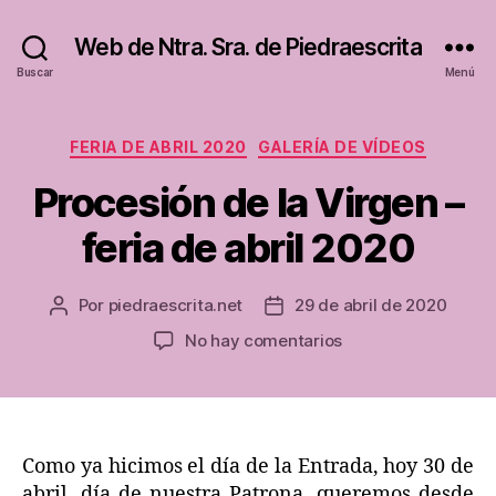
Web de Ntra. Sra. de Piedraescrita
Buscar
Menú
Categorías
FERIA DE ABRIL 2020
GALERÍA DE VÍDEOS
Procesión de la Virgen –
feria de abril 2020
Por
piedraescrita.net
29 de abril de 2020
Autor
Fecha
de
de
en
No hay comentarios
la
la
Procesión
entrada
entrada
de
la
Virgen
–
Como ya hicimos el día de la Entrada, hoy 30 de
feria
abril, día de nuestra Patrona, queremos desde