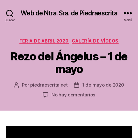
Web de Ntra. Sra. de Piedraescrita
Buscar
Menú
Categorías
FERIA DE ABRIL 2020
GALERÍA DE VÍDEOS
Rezo del Ángelus – 1 de
mayo
Por
piedraescrita.net
1 de mayo de 2020
Autor
Fecha
de
de
en
No hay comentarios
la
la
Rezo
entrada
entrada
del
Ángelus
–
1
de